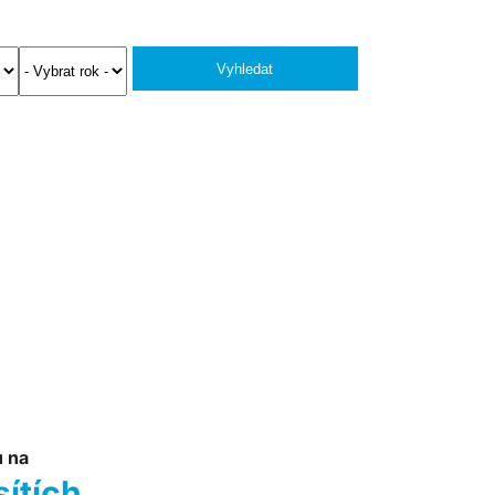
Vyhledat
u na
sítích