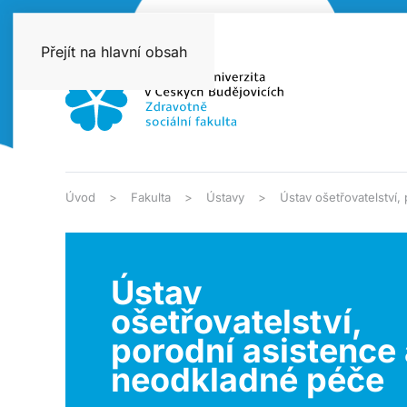
Přejít na hlavní obsah
Úvod
Fakulta
Ústavy
Ústav ošetřovatelství
Ústav
ošetřovatelství,
porodní asistence 
neodkladné péče