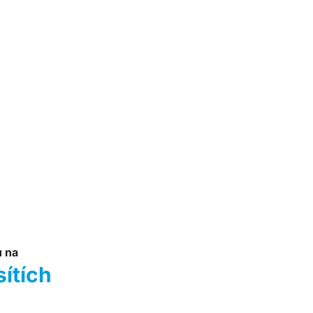
u na
sítích