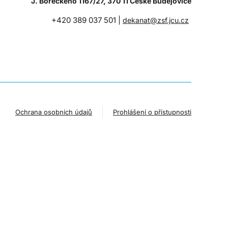
J. Boreckého 1167/27, 370 11 České Budějovice
+420 389 037 501 |
dekanat@zsf.jcu.cz
Ochrana osobních údajů
Prohlášení o přístupnosti