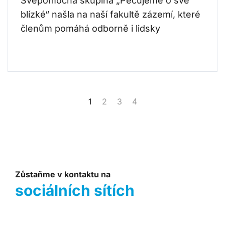
Svépomocná skupina „Pečujeme o své
blízké“ našla na naší fakultě zázemí, které
členům pomáhá odborně i lidsky
1
2
3
4
Zůstaňme v kontaktu na
sociálních sítích