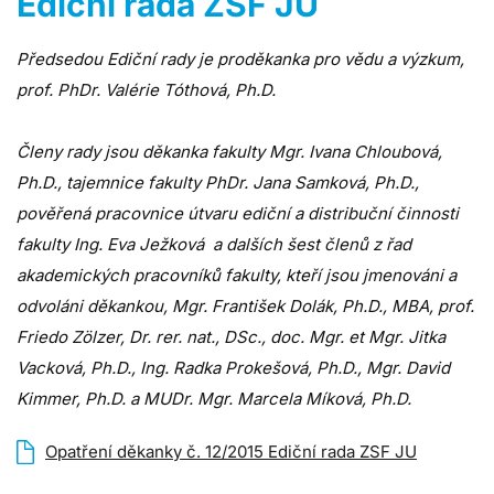
Ediční rada ZSF JU
Předsedou Ediční rady je proděkanka pro vědu a výzkum,
prof. PhDr. Valérie Tóthová, Ph.D.
Členy rady jsou děkanka fakulty Mgr. Ivana Chloubová,
Ph.D., tajemnice fakulty PhDr. Jana Samková, Ph.D.,
pověřená pracovnice útvaru ediční a distribuční činnosti
fakulty Ing. Eva Ježková a dalších šest členů z řad
akademických pracovníků fakulty, kteří jsou jmenováni a
odvoláni děkankou, Mgr. František Dolák, Ph.D., MBA, prof.
Friedo Zölzer, Dr. rer. nat., DSc., doc. Mgr. et Mgr. Jitka
Vacková, Ph.D., Ing. Radka Prokešová, Ph.D., Mgr. David
Kimmer, Ph.D. a MUDr. Mgr. Marcela Míková, Ph.D.
Opatření děkanky č. 12/2015 Ediční rada ZSF JU