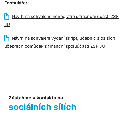
Formuláře:
Návrh na schválení monografie s finanční účastí ZSF
JU
Návrh na schválení vydání skript, učebnic a dalších
učebních pomůcek s finanční spoluúčastí ZSF JU
Zůstaňme v kontaktu na
sociálních sítích