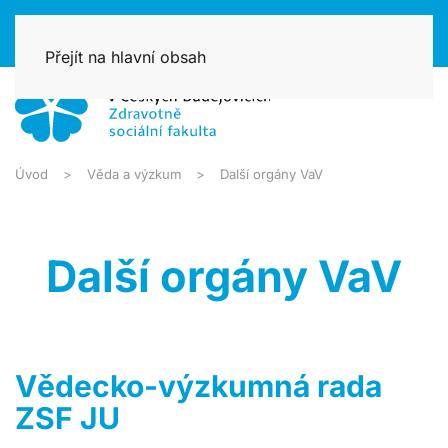
Přejít na hlavní obsah
Úvod
Věda a výzkum
Další orgány VaV
Další orgány VaV
Vědecko-výzkumná rada
ZSF JU