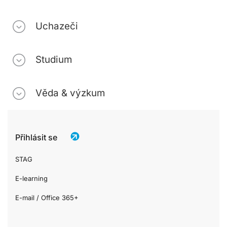
Uchazeči
Studium
Věda & výzkum
Přihlásit se
STAG
E-learning
E-mail / Office 365+