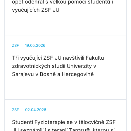
opět odehrál s velkou pomocí studentů i
vyučujících ZSF JU
ZSF
19.05.2026
Tři vyučující ZSF JU navštívili Fakultu
zdravotnických studií Univerzity v
Sarajevu v Bosně a Hercegovině
ZSF
02.04.2026
Studenti Fyzioterapie se v tělocvičně ZSF
JU seznámili i s terapií Tantsu®, kterou si