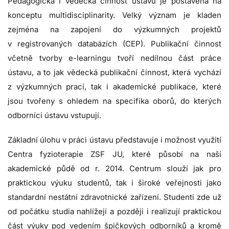
Pedagogická i vědecká činnost ústavu je postavena na
konceptu multidisciplinarity. Velký význam je kladen
zejména na zapojení do výzkumných projektů
v registrovaných databázích (CEP). Publikační činnost
včetně tvorby e-learningu tvoří nedílnou část práce
ústavu, a to jak vědecká publikační činnost, která vychází
z výzkumných prací, tak i akademické publikace, které
jsou tvořeny s ohledem na specifika oborů, do kterých
odborníci ústavu vstupují.
Základní úlohu v práci ústavu představuje i možnost využití
Centra fyzioterapie ZSF JU, které působí na naší
akademické půdě od r. 2014. Centrum slouží jak pro
praktickou výuku studentů, tak i široké veřejnosti jako
standardní nestátní zdravotnické zařízení. Studenti zde už
od počátku studia nahlížejí a později i realizují praktickou
část výuky pod vedením špičkových odborníků a kromě