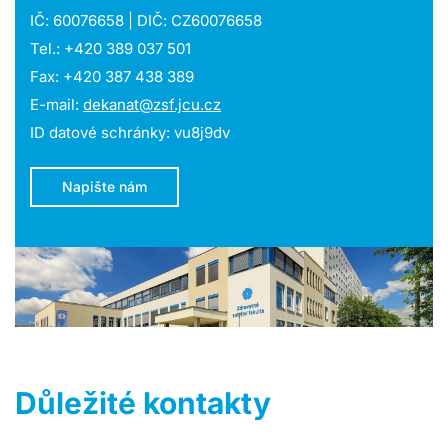
IČ: 60076658 | DIČ: CZ60076658
Tel.: +420 389 037 501
Fax: +420 387 438 389
E-mail:
dekanat@zsf.jcu.cz
ID datové schránky: vu8j9dv
Napište nám
Důležité kontakty