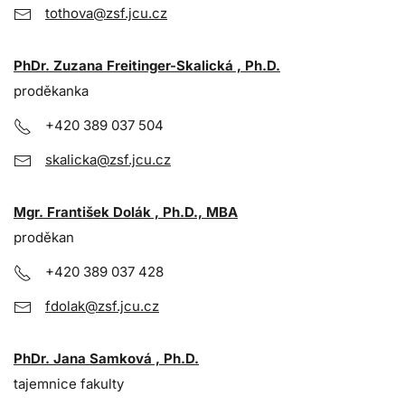
tothova@zsf.jcu.cz
PhDr. Zuzana Freitinger-Skalická , Ph.D.
proděkanka
+420 389 037 504
skalicka@zsf.jcu.cz
Mgr. František Dolák , Ph.D., MBA
proděkan
+420 389 037 428
fdolak@zsf.jcu.cz
PhDr. Jana Samková , Ph.D.
tajemnice fakulty