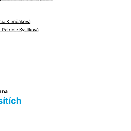
cia Klenčáková
. Patricie Kyslíková
u na
sítích