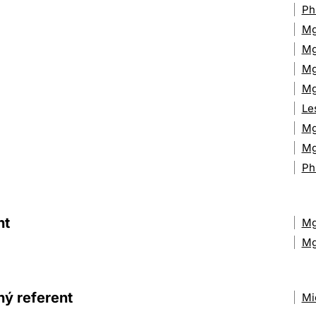
Ph
Mg
Mg
Mg
Mg
Le
Mg
Mg
Ph
nt
Mg
Mg
ý referent
Mi