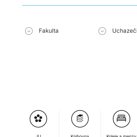
Fakulta
Uchazeč
JU
Knihovna
Koleje a menzy