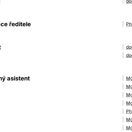
l
do
ce ředitele
Ph
t
do
do
ý asistent
Mg
Mg
Mg
Mg
Ph
Mg
Mg