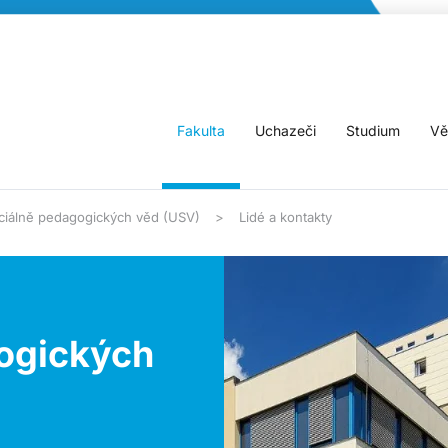
Fakulta
Uchazeči
Studium
Vě
eciálně pedagogických věd (USV)
Lidé a kontakty
gogických