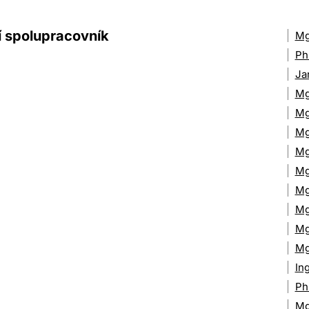
í spolupracovník
Mg
Ph
Ja
Mg
Mg
Mg
Mg
Mg
Mg
Mg
Mg
Mg
In
Ph
Mg