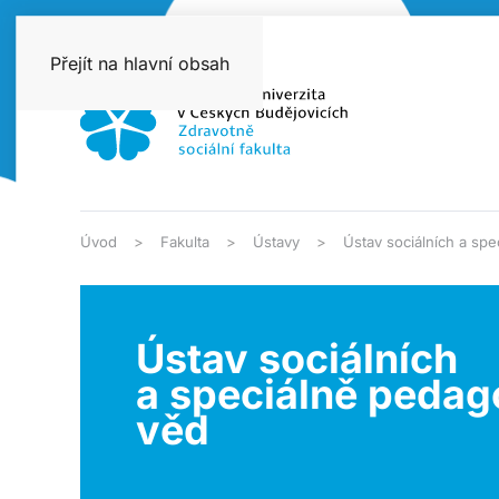
Přejít na hlavní obsah
Úvod
Fakulta
Ústavy
Ústav sociálních a sp
Ústav sociálních
a speciálně peda
věd