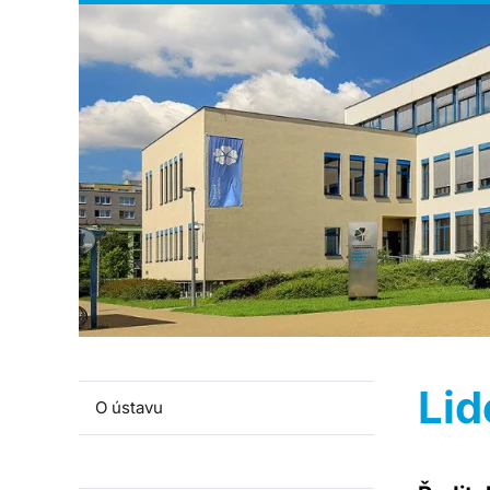
Lid
O ústavu
Lidé a kontakty