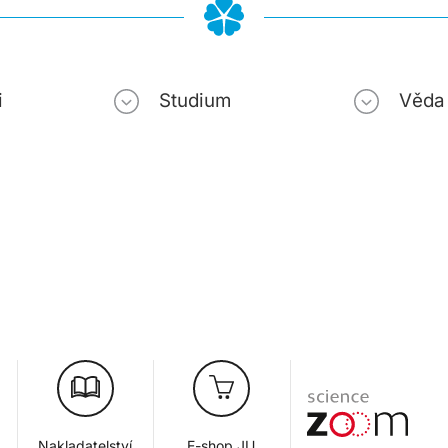
i
Studium
Věda
Nakladatelství
E-shop JU