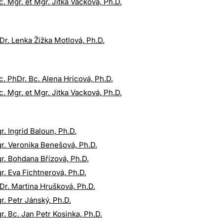
c. Mgr. et Mgr. Jitka Vacková, Ph.D.
Dr. Lenka Žižka Motlová, Ph.D.
c. PhDr. Bc. Alena Hricová, Ph.D.
c. Mgr. et Mgr. Jitka Vacková, Ph.D.
r. Ingrid Baloun, Ph.D.
r. Veronika Benešová, Ph.D.
r. Bohdana Břízová, Ph.D.
r. Eva Fichtnerová, Ph.D.
Dr. Martina Hrušková, Ph.D.
r. Petr Jánský, Ph.D.
r. Bc. Jan Petr Kosinka, Ph.D.