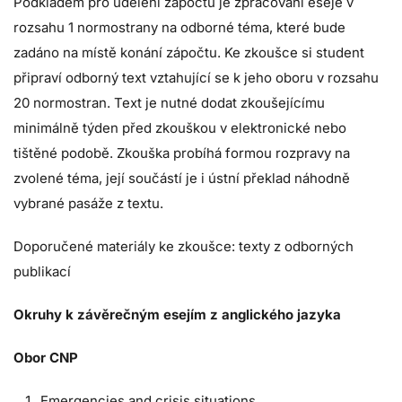
Podkladem pro udělení zápočtu je zpracování eseje v
rozsahu 1 normostrany na odborné téma, které bude
zadáno na místě konání zápočtu. Ke zkoušce si student
připraví odborný text vztahující se k jeho oboru v rozsahu
20 normostran. Text je nutné dodat zkoušejícímu
minimálně týden před zkouškou v elektronické nebo
tištěné podobě. Zkouška probíhá formou rozpravy na
zvolené téma, její součástí je i ústní překlad náhodně
vybrané pasáže z textu.
Doporučené materiály ke zkoušce: texty z odborných
publikací
Okruhy k závěrečným esejím z anglického jazyka
Obor CNP
Emergencies and crisis situations