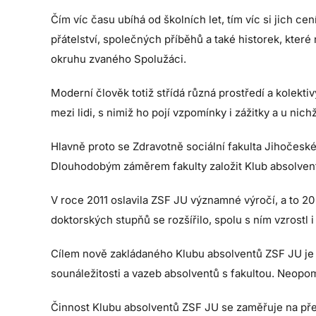
Čím víc času ubíhá od školních let, tím víc si jich 
přátelství, společných příběhů a také historek, kter
okruhu zvaného Spolužáci.
Moderní člověk totiž střídá různá prostředí a kolekti
mezi lidi, s nimiž ho pojí vzpomínky i zážitky a u nic
Hlavně proto se Zdravotně sociální fakulta Jihočesk
Dlouhodobým záměrem fakulty založit Klub absolvent
V roce 2011 oslavila ZSF JU významné výročí, a to 20
doktorských stupňů se rozšířilo, spolu s ním vzrostl i
Cílem nově zakládaného Klubu absolventů ZSF JU je obn
sounáležitosti a vazeb absolventů s fakultou. Neop
Činnost Klubu absolventů ZSF JU se zaměřuje na předá