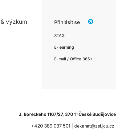
 & výzkum
Přihlásit se
STAG
E-learning
E-mail / Office 365+
J. Boreckého 1167/27, 370 11 České Budějovice
+420 389 037 501 |
dekanat@zsf.jcu.cz