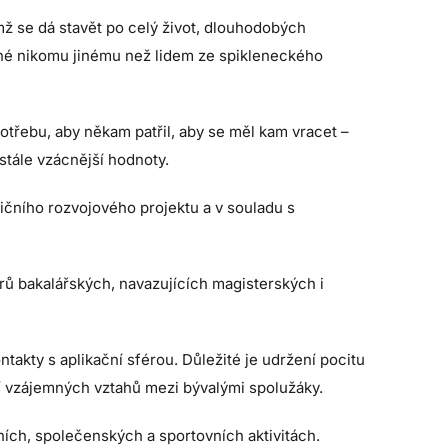
ěmž se dá stavět po celý život, dlouhodobých
tipné nikomu jinému než lidem ze spikleneckého
potřebu, aby někam patřil, aby se měl kam vracet –
 stále vzácnější hodnoty.
ičního rozvojového projektu a v souladu s
rů bakalářských, navazujících magisterských i
takty s aplikační sférou. Důležité je udržení pocitu
í vzájemných vztahů mezi bývalými spolužáky.
ních, společenských a sportovních aktivitách.