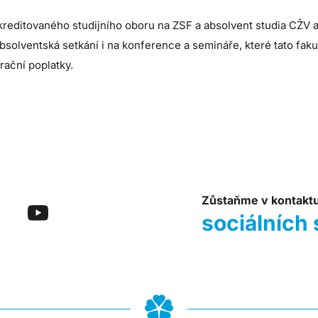
kreditovaného studijního oboru na ZSF a absolvent studia CŽV
bsolventská setkání i na konference a semináře, které tato fak
ační poplatky.
Zůstaňme v kontakt
sociálních 