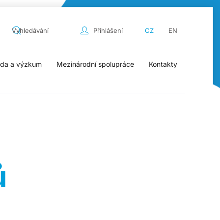
Přihlášení
CZ
EN
da a výzkum
Mezinárodní spolupráce
Kontakty
ů