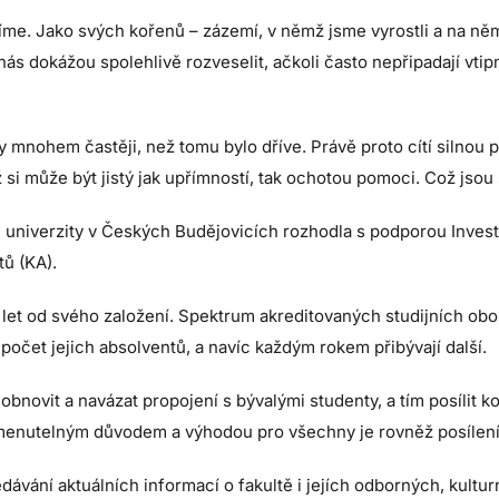
ceníme. Jako svých kořenů – zázemí, v němž jsme vyrostli a na n
é nás dokážou spolehlivě rozveselit, ačkoli často nepřipadají v
vy mnohem častěji, než tomu bylo dříve. Právě proto cítí silnou 
hž si může být jistý jak upřímností, tak ochotou pomoci. Což jsou
é univerzity v Českých Budějovicích rozhodla s podporou Invest
ů (KA).
 let od svého založení. Spektrum akreditovaných studijních obo
 počet jejich absolventů, a navíc každým rokem přibývají další.
ovit a navázat propojení s bývalými studenty, a tím posílit kon
omenutelným důvodem a výhodou pro všechny je rovněž posílen
vání aktuálních informací o fakultě i jejích odborných, kultur