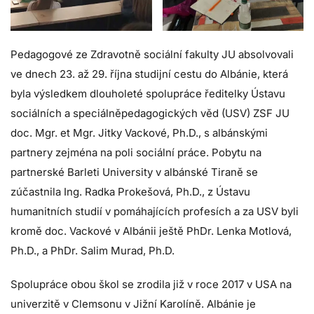
Pedagogové ze Zdravotně sociální fakulty JU absolvovali
ve dnech 23. až 29. října studijní cestu do Albánie, která
byla výsledkem dlouholeté spolupráce ředitelky Ústavu
sociálních a speciálněpedagogických věd (USV) ZSF JU
doc. Mgr. et Mgr. Jitky Vackové, Ph.D., s albánskými
partnery zejména na poli sociální práce. Pobytu na
partnerské Barleti University v albánské Tiraně se
zúčastnila Ing. Radka Prokešová, Ph.D., z Ústavu
humanitních studií v pomáhajících profesích a za USV byli
kromě doc. Vackové v Albánii ještě PhDr. Lenka Motlová,
Ph.D., a PhDr. Salim Murad, Ph.D.
Spolupráce obou škol se zrodila již v roce 2017 v USA na
univerzitě v Clemsonu v Jižní Karolíně. Albánie je