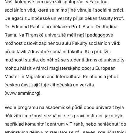
Naši kolegové tam navázali spolupráci s Fakultou
sociálních věd, která se mimo jiné věnuje i sociální práci.
Delegaci z Jihočeské univerzity přijal děkan fakulty Prof.
Dr. Edmond Rapti a proděkanka Prof. Asoc. Dr. Rudina
Rama. Na Tiranské univerzitě měli naši pedagogové
možnost oslovit zaplněnou aulu Fakulty sociálních věd:
představili Zdravotně sociální fakultu JU a přiblížili
možnosti studia, do něhož se studenti tiranské univerzity
mohou hlásit v rámci magisterského oboru European
Master in Migration and Intercultural Relations a jehož
českou část zajišťuje Jihočeská univerzita
(
www.emmir.org
).
Vedle programu na akademické půdě obou univerzit byla
důležitá i možnost seznámit se s praxí institucí, jako bylo
například komunitní centrum v Tiraně, nebo nahlédnutí do
albánských dějin v muzeu House of Leaves, kde účastníci