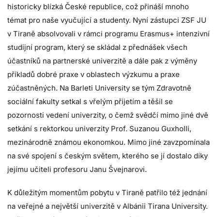
historicky blízká České republice, což přináší mnoho
témat pro naše vyučující a studenty. Nyní zástupci ZSF JU
v Tiraně absolvovali v rámci programu Erasmus+ intenzivní
studijní program, který se skládal z přednášek všech
účastníků na partnerské univerzitě a dále pak z výměny
příkladů dobré praxe v oblastech výzkumu a praxe
zúčastněných. Na Barleti University se tým Zdravotně
sociální fakulty setkal s vřelým přijetím a těšil se
pozornosti vedení univerzity, o čemž svědčí mimo jiné dvě
setkání s rektorkou univerzity Prof. Suzanou Guxholli,
mezinárodně známou ekonomkou. Mimo jiné zavzpomínala
na své spojení s českým světem, kterého se jí dostalo díky
jejímu učiteli profesoru Janu Švejnarovi.
K důležitým momentům pobytu v Tiraně patřilo též jednání
na veřejné a největší univerzitě v Albánii Tirana University.