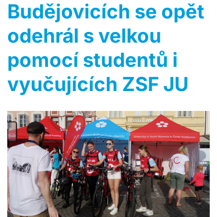
Budějovicích se opět
odehrál s velkou
pomocí studentů i
vyučujících ZSF JU