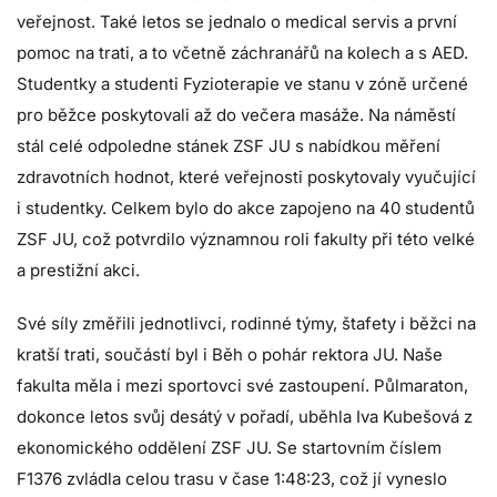
veřejnost. Také letos se jednalo o medical servis a první
pomoc na trati, a to včetně záchranářů na kolech a s AED.
Studentky a studenti Fyzioterapie ve stanu v zóně určené
pro běžce poskytovali až do večera masáže. Na náměstí
stál celé odpoledne stánek ZSF JU s nabídkou měření
zdravotních hodnot, které veřejnosti poskytovaly vyučující
i studentky. Celkem bylo do akce zapojeno na 40 studentů
ZSF JU, což potvrdilo významnou roli fakulty při této velké
a prestižní akci.
Své síly změřili jednotlivci, rodinné týmy, štafety i běžci na
kratší trati, součástí byl i Běh o pohár rektora JU. Naše
fakulta měla i mezi sportovci své zastoupení. Půlmaraton,
dokonce letos svůj desátý v pořadí, uběhla Iva Kubešová z
ekonomického oddělení ZSF JU. Se startovním číslem
F1376 zvládla celou trasu v čase 1:48:23, což jí vyneslo