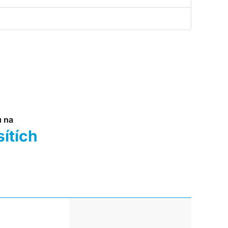
u na
sítích