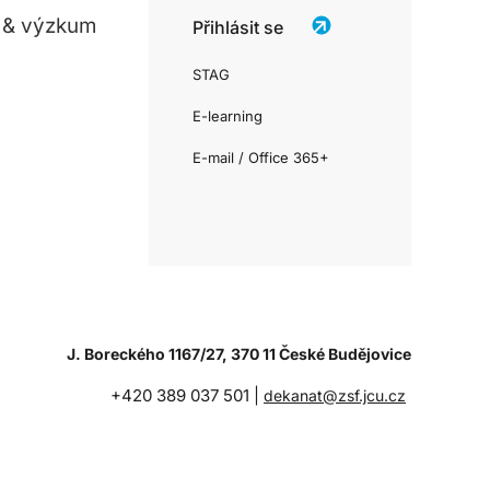
 & výzkum
Přihlásit se
STAG
E-learning
E-mail / Office 365+
J. Boreckého 1167/27, 370 11 České Budějovice
+420 389 037 501 |
dekanat@zsf.jcu.cz