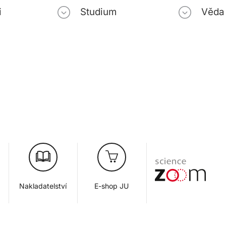
i
Studium
Věda
Nakladatelství
E-shop JU