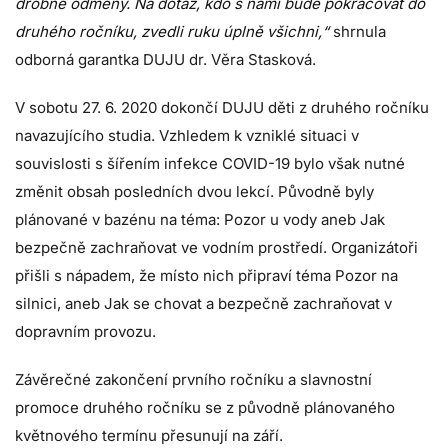
drobné odměny. Na dotaz, kdo s námi bude pokračovat do
druhého ročníku, zvedli ruku úplně všichni,“
shrnula
odborná garantka DUJU dr. Věra Stasková.
V sobotu 27. 6. 2020 dokončí DUJU děti z druhého ročníku
navazujícího studia. Vzhledem k vzniklé situaci v
souvislosti s šířením infekce COVID-19 bylo však nutné
změnit obsah posledních dvou lekcí. Původně byly
plánované v bazénu na téma: Pozor u vody aneb Jak
bezpečně zachraňovat ve vodním prostředí. Organizátoři
přišli s nápadem, že místo nich připraví téma Pozor na
silnici, aneb Jak se chovat a bezpečně zachraňovat v
dopravním provozu.
Závěrečné zakončení prvního ročníku a slavnostní
promoce druhého ročníku se z původně plánovaného
květnového termínu přesunují na září.