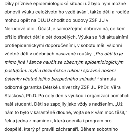
Díky příznivé epidemiologické situaci už bylo nyní možné
obnovit výuku celoživotního vzdělávání, takže děti a rodiče
mohou opět na DUJU chodit do budovy ZSF JU v
Nerudově ulici. Účast je samozřejmě dobrovolná, celkem
přišlo třináct dětí a pět dospělých. Výuka se řídí aktuálními
protiepidemickými doporučeními, v sobotu měli všichni
včetně dětí v učebnách nasazené roušky.
„Pro děti to je
mimo jiné i šance naučit se obecným epidemiologickým
postupům: mytí a dezinfekce rukou i správné nošení
ústenky včetně jejího bezpečného snímání,“
shrnula
odborná garantka Dětské univerzity ZSF JU PhDr. Věra
Stasková, Ph.D. Po celý den s výukou i organizací pomáhali
naši studenti. Děti se zapojily jako vždy s nadšením. „Už
nám to bylo v karanténě dlouhé, Vojta se k vám moc těšil,“
řekla jedna z maminek, která ocenila i program pro
dospělé, který připravili záchranáři. Během sobotního