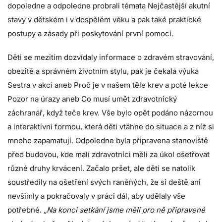
dopoledne a odpoledne probrali témata Nejčastější akutní
stavy v dětském i v dospělém věku a pak také praktické
postupy a zásady při poskytování první pomoci.
Děti se mezitím dozvídaly informace o zdravém stravování,
obezitě a správném životním stylu, pak je čekala výuka
Sestra v akci aneb Proč je v našem těle krev a poté lekce
Pozor na úrazy aneb Co musí umět zdravotnický
záchranář, když teče krev. Vše bylo opět podáno názornou
a interaktivní formou, která děti vtáhne do situace a z níž si
mnoho zapamatují. Odpoledne byla připravena stanoviště
před budovou, kde malí zdravotníci měli za úkol ošetřovat
různé druhy krvácení. Začalo pršet, ale děti se natolik
soustředily na ošetření svých raněných, že si deště ani
nevšimly a pokračovaly v práci dál, aby udělaly vše
potřebné.
„Na konci setkání jsme měli pro ně připravené