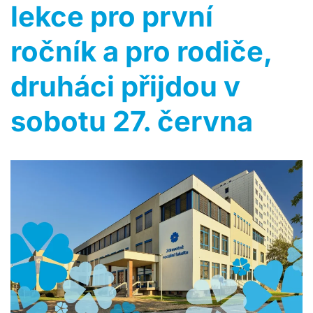
lekce pro první
ročník a pro rodiče,
druháci přijdou v
sobotu 27. června