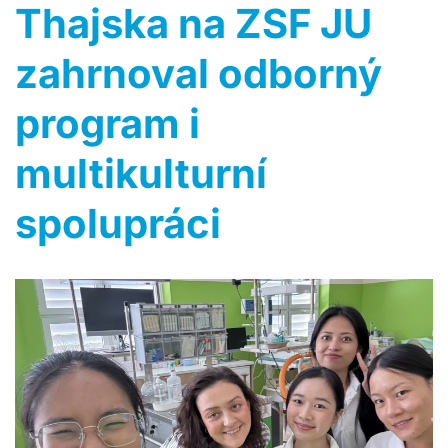
Thajska na ZSF JU
zahrnoval odborný
program i
multikulturní
spolupráci