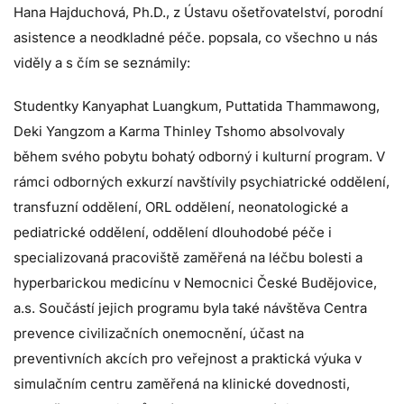
Hana Hajduchová, Ph.D., z Ústavu ošetřovatelství, porodní
asistence a neodkladné péče. popsala, co všechno u nás
viděly a s čím se seznámily:
Studentky Kanyaphat Luangkum, Puttatida Thammawong,
Deki Yangzom a Karma Thinley Tshomo absolvovaly
během svého pobytu bohatý odborný i kulturní program. V
rámci odborných exkurzí navštívily psychiatrické oddělení,
transfuzní oddělení, ORL oddělení, neonatologické a
pediatrické oddělení, oddělení dlouhodobé péče i
specializovaná pracoviště zaměřená na léčbu bolesti a
hyperbarickou medicínu v Nemocnici České Budějovice,
a.s. Součástí jejich programu byla také návštěva Centra
prevence civilizačních onemocnění, účast na
preventivních akcích pro veřejnost a praktická výuka v
simulačním centru zaměřená na klinické dovednosti,