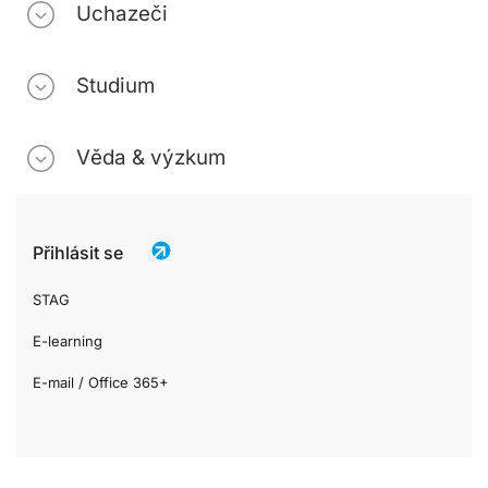
Uchazeči
Studium
Věda & výzkum
Přihlásit se
STAG
E-learning
E-mail / Office 365+