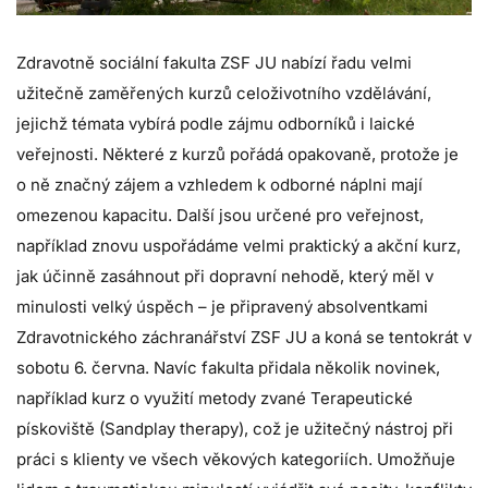
Zdravotně sociální fakulta ZSF JU nabízí řadu velmi
užitečně zaměřených kurzů celoživotního vzdělávání,
jejichž témata vybírá podle zájmu odborníků i laické
veřejnosti. Některé z kurzů pořádá opakovaně, protože je
o ně značný zájem a vzhledem k odborné náplni mají
omezenou kapacitu. Další jsou určené pro veřejnost,
například znovu uspořádáme velmi praktický a akční kurz,
jak účinně zasáhnout při dopravní nehodě, který měl v
minulosti velký úspěch – je připravený absolventkami
Zdravotnického záchranářství ZSF JU a koná se tentokrát v
sobotu 6. června. Navíc fakulta přidala několik novinek,
například kurz o využití metody zvané Terapeutické
pískoviště (Sandplay therapy), což je užitečný nástroj při
práci s klienty ve všech věkových kategoriích. Umožňuje