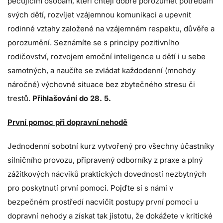
pečujícím osobám, kteří chtějí dobře porozumět potřebám
svých dětí, rozvíjet vzájemnou komunikaci a upevnit
rodinné vztahy založené na vzájemném respektu, důvěře a
porozumění. Seznámíte se s principy pozitivního
rodičovství, rozvojem emoční inteligence u dětí i u sebe
samotných, a naučíte se zvládat každodenní (mnohdy
náročné) výchovné situace bez zbytečného stresu či
trestů.
Přihlašování do 28. 5.
První pomoc při dopravní nehodě
Jednodenní sobotní kurz vytvořený pro všechny účastníky
silničního provozu, připravený odborníky z praxe a plný
zážitkových nácviků praktických dovedností nezbytných
pro poskytnutí první pomoci. Pojďte si s námi v
bezpečném prostředí nacvičit postupy první pomoci u
dopravní nehody a získat tak jistotu, že dokážete v kritické