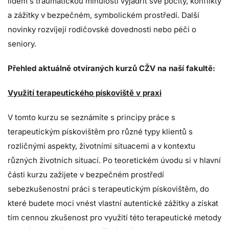
lidem s traumatickou minulostí vyjádřit své pocity, konflikty
a zážitky v bezpečném, symbolickém prostředí. Další
novinky rozvíjejí rodičovské dovednosti nebo péči o
seniory.
Přehled aktuálně otvíraných kurzů CŽV na naší fakultě:
Využití terapeutického pískoviště v praxi
V tomto kurzu se seznámíte s principy práce s
terapeutickým pískovištěm pro různé typy klientů s
rozličnými aspekty, životními situacemi a v kontextu
různých životních situací. Po teoretickém úvodu si v hlavní
části kurzu zažijete v bezpečném prostředí
sebezkušenostní práci s terapeutickým pískovištěm, do
které budete moci vnést vlastní autentické zážitky a získat
tím cennou zkušenost pro využití této terapeutické metody