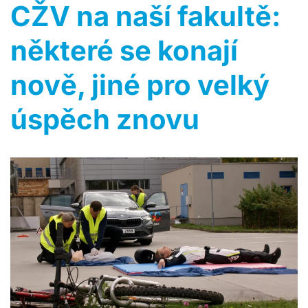
CŽV na naší fakultě:
některé se konají
nově, jiné pro velký
úspěch znovu