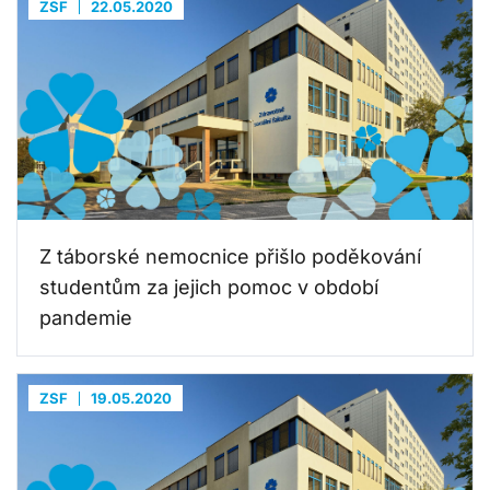
ZSF
22.05.2020
Z táborské nemocnice přišlo poděkování
studentům za jejich pomoc v období
pandemie
ZSF
19.05.2020