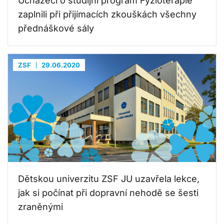
Uchazeči o studijní program Fyzioterapie
zaplnili při přijímacích zkouškách všechny
přednáškové sály
ZSF
29.06.2020
Dětskou univerzitu ZSF JU uzavřela lekce,
jak si počínat při dopravní nehodě se šesti
zraněnými