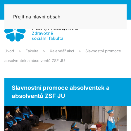
Přejít na hlavní obsah
Úvod
Fakulta
Kalendář akcí
Slavnostní promoce
absolventek a absolventů ZSF JU
Slavnostní promoce absolventek a
absolventů ZSF JU