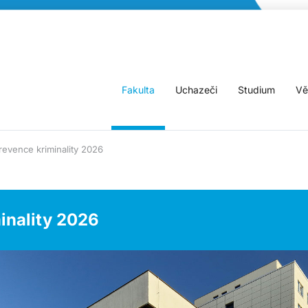
Fakulta
Uchazeči
Studium
Vě
evence kriminality 2026
inality 2026