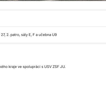
7, 2. patro, sály E, F a učebna U9
kého kraje ve spolupráci s USV ZSF JU.