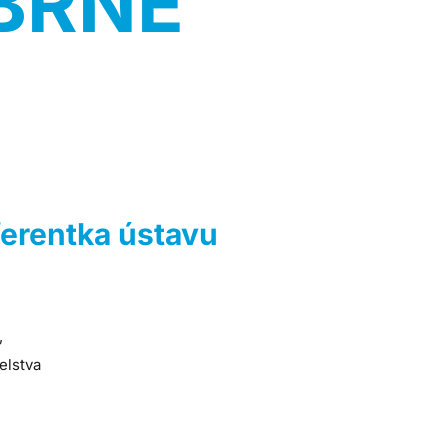
CBRNE
ferentka ústavu
,
elstva