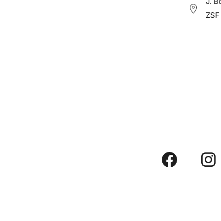
J. B
ZSF