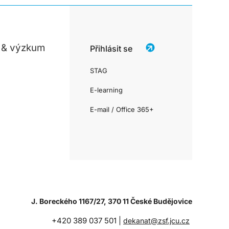
 & výzkum
Přihlásit se
STAG
E-learning
E-mail / Office 365+
J. Boreckého 1167/27, 370 11 České Budějovice
+420 389 037 501 |
dekanat@zsf.jcu.cz