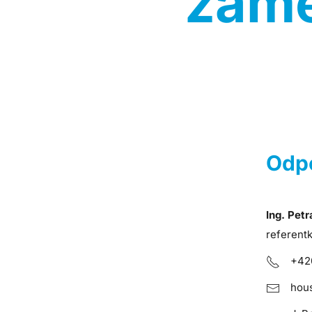
zamě
Odpo
Ing. Pet
referentk
+42
hou