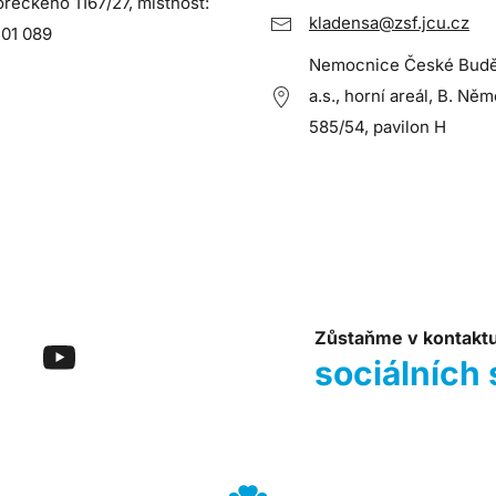
oreckého 1167/27, místnost:
kladensa@zsf.jcu.cz
 01 089
Nemocnice České Budě
a.s., horní areál, B. Ně
585/54, pavilon H
Zůstaňme v kontakt
sociálních 