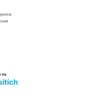
jovice,
mcové
u na
sítích