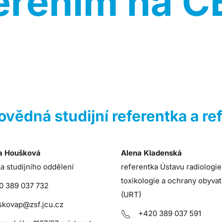
řením na 
vědná studijní referentka a re
ra Houšková
Alena Kladenská
a studijního oddělení
referentka Ústavu radiologie
toxikologie a ochrany obyvat
0 389 037 732
(URT)
skovap@zsf.jcu.cz
+420 389 037 591