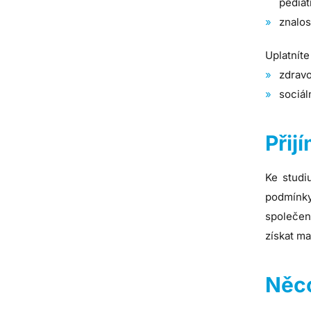
pediat
znalos
Uplatníte
zdravo
sociál
Přij
Ke studi
podmínky
společen
získat m
Něco