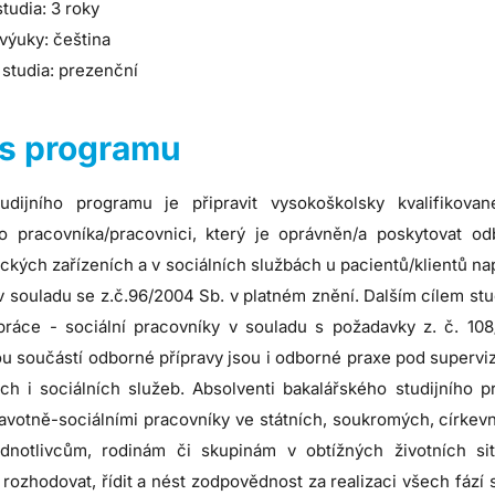
tudia: 3 roky
výuky: čeština
studia: prezenční
s programu
udijního programu je připravit vysokoškolsky kvalifikova
ho pracovníka/pracovnici, který je oprávněn/a poskytovat o
ckých zařízeních a v sociálních službách u pacientů/klientů n
 souladu se z.č.96/2004 Sb. v platném znění. Dalším cílem studi
 práce - sociální pracovníky v souladu s požadavky z. č. 108
 součástí odborné přípravy jsou i odborné praxe pod supervizí 
ích i sociálních služeb. Absolventi bakalářského studijního p
ravotně-sociálními pracovníky ve státních, soukromých, církev
ednotlivcům, rodinám či skupinám v obtížných životních si
 rozhodovat, řídit a nést zodpovědnost za realizaci všech fází 