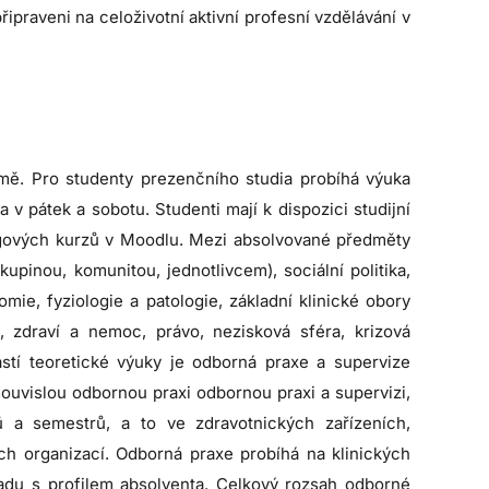
praveni na celoživotní aktivní profesní vzdělávání v
rmě. Pro studenty prezenčního studia probíhá výuka
v pátek a sobotu. Studenti mají k dispozici studijní
ingových kurzů v Moodlu. Mezi absolvované předměty
kupinou, komunitou, jednotlivcem), sociální politika,
mie, fyziologie a patologie, základní klinické obory
ofie, zdraví a nemoc, právo, nezisková sféra, krizová
ástí teoretické výuky je odborná praxe a supervize
ouvislou odbornou praxi odbornou praxi a supervizi,
ů a semestrů, a to ve zdravotnických zařízeních,
ch organizací. Odborná praxe probíhá na klinických
ladu s profilem absolventa. Celkový rozsah odborné