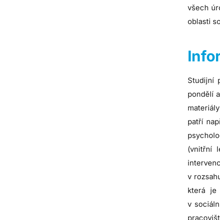
všech úro
oblasti s
Info
Studijní
pondělí a
materiál
patří nap
psycholog
(vnitřní 
interven
v rozsah
která je
v sociál
pracoviš