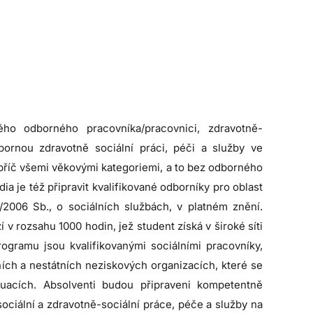
ného odborného pracovníka/pracovnici, zdravotně-
dbornou zdravotně sociální práci, péči a služby ve
apříč všemi věkovými kategoriemi, a to bez odborného
a je též připravit kvalifikované odborníky pro oblast
/2006 Sb., o sociálních službách, v platném znění.
v rozsahu 1000 hodin, jež student získá v široké síti
rogramu jsou kvalifikovanými sociálními pracovníky,
ních a nestátních neziskových organizacích, které se
tuacích. Absolventi budou připraveni kompetentně
sociální a zdravotně-sociální práce, péče a služby na