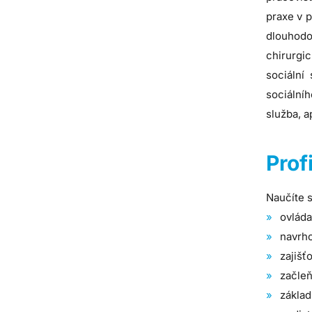
praxe v p
dlouhodob
chirurgi
sociální
sociální
služba, 
Prof
Naučíte s
ovláda
navrho
zajišť
začleň
základ