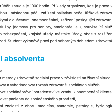
růběhu studia je 1000 hodin. Příklady organizací, kde je praxe 
ou i následnou péči, zařízení paliativní péče, lůžková zdravot
ckými a duševními onemocněními, zařízení poskytující zdravotn
 služby (domovy pro seniory, stacionáře, aj.), související s
ho zabezpečení, krajské úřady, městské úřady, obce s rozšíře
apod. Student vykonává praxi pod odborným dohledem zdravotně-
il absolventa
e:
t metody zdravotně sociální práce v závislosti na životní situaci 
vat a vyhodnocovat rozsah zdravotně-sociálních služeb,
ovat sociálněprávní poradenství ve vztahu k onemocnění klienta
ovat pacienty do společenského prostředí,
ní znalosti z oboru medicíny, anatomie, patologie, fyziologie