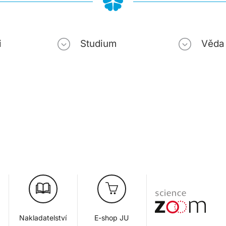
i
Studium
Věda
Nakladatelství
E-shop JU