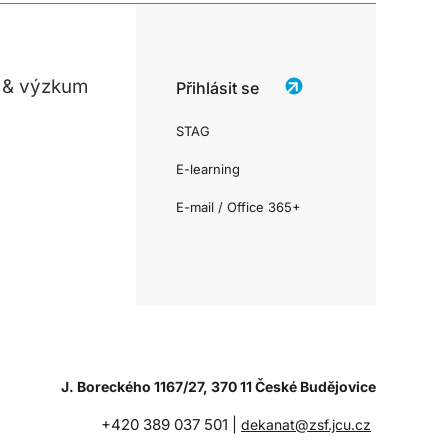
 & výzkum
Přihlásit se
STAG
E-learning
E-mail / Office 365+
J. Boreckého 1167/27, 370 11 České Budějovice
+420 389 037 501 |
dekanat@zsf.jcu.cz