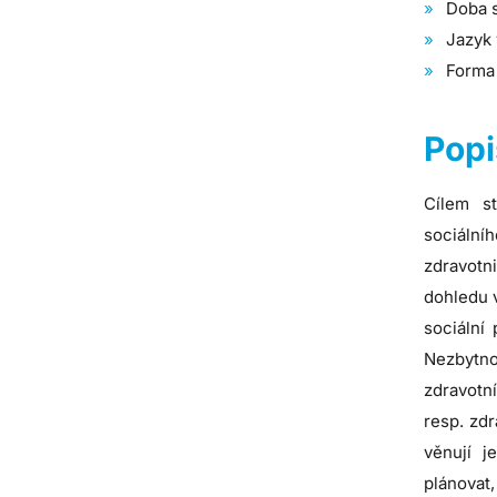
Doba s
Jazyk 
Forma 
Popi
Cílem st
sociální
zdravotni
dohledu v
sociální
Nezbytnou
zdravotn
resp. zd
věnují j
plánovat,