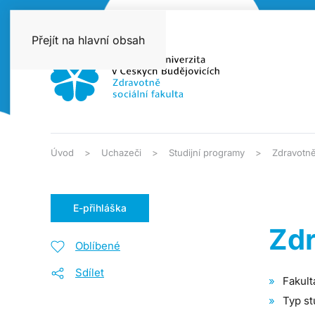
Přejít na hlavní obsah
Úvod
Uchazeči
Studijní programy
Zdravotně
E-přihláška
Zdr
Oblíbené
Sdílet
Fakult
Typ st