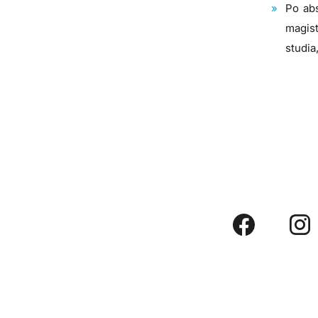
Po abs
magis
studi