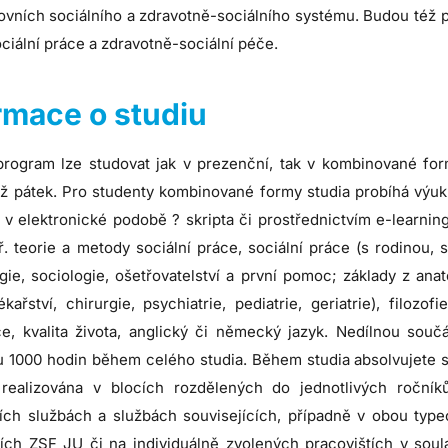
vních sociálního a zdravotně-sociálního systému. Budou též při
ociální práce a zdravotně-sociální péče.
rmace o studiu
 program lze studovat jak v prezenční, tak v kombinované fo
ž pátek. Pro studenty kombinované formy studia probíhá výuka 
y v elektronické podobě ? skripta či prostřednictvím e-learn
ř. teorie a metody sociální práce, sociální práce (s rodinou, s
ie, sociologie, ošetřovatelství a první pomoc; základy z anato
lékařství, chirurgie, psychiatrie, pediatrie, geriatrie), filoz
ce, kvalita života, anglický či německý jazyk. Nedílnou souč
u 1000 hodin během celého studia. Během studia absolvujete s
 realizována v blocích rozdělených do jednotlivých ročník
ních službách a službách souvisejících, případně v obou type
tích ZSF JU či na individuálně zvolených pracovištích v sou