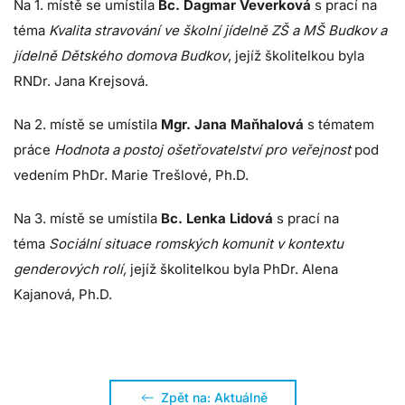
Na 1. místě se umístila
Bc. Dagmar Veverková
s prací na
téma
Kvalita stravování ve školní jídelně ZŠ a MŠ Budkov a
jídelně Dětského domova Budkov
, jejíž školitelkou byla
RNDr. Jana Krejsová.
Na 2. místě se umístila
Mgr. Jana Maňhalová
s tématem
práce
Hodnota a postoj ošetřovatelství pro veřejnost
pod
vedením
PhDr. Marie Trešlové, Ph.D.
Na 3. místě se umístila
Bc. Lenka Lidová
s prací na
téma
Sociální situace romských komunit v kontextu
genderových rolí,
jejíž školitelkou byla PhDr. Alena
Kajanová, Ph.D.
Zpět na: Aktuálně