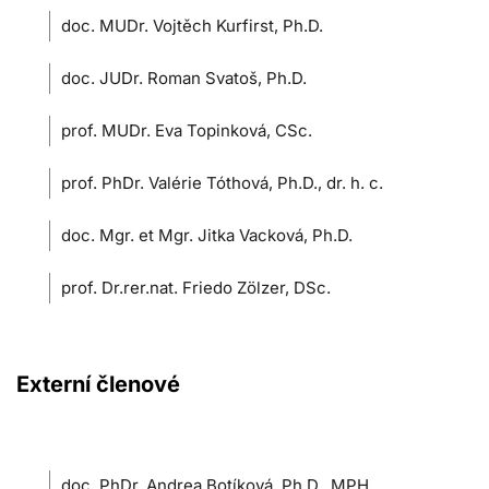
doc. MUDr. Vojtěch Kurfirst, Ph.D.
doc. JUDr. Roman Svatoš, Ph.D.
prof. MUDr. Eva Topinková, CSc.
prof. PhDr. Valérie Tóthová, Ph.D., dr. h. c.
doc. Mgr. et Mgr. Jitka Vacková, Ph.D.
prof. Dr.rer.nat. Friedo Zölzer, DSc.
Externí členové
doc. PhDr. Andrea Botíková, Ph.D., MPH